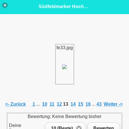
Südfeldmarker Hochseeangelclub 77 e.V.
fe33.jpg
<- Zurück
1
...
10
11
12
13
14
15
16
...
43
Weiter ->
Bewertung: Keine Bewertung bisher
Deine
10 (Beste)
Bewerten