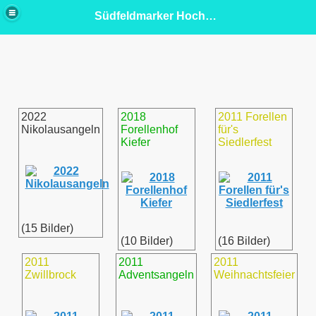
Südfeldmarker Hochseeangelclub 77 e.V.
2022
2018
2011 Forellen
Nikolausangeln
Forellenhof
für's
Kiefer
Siedlerfest
(15 Bilder)
(10 Bilder)
(16 Bilder)
2011
2011
2011
Zwillbrock
Adventsangeln
Weihnachtsfeier